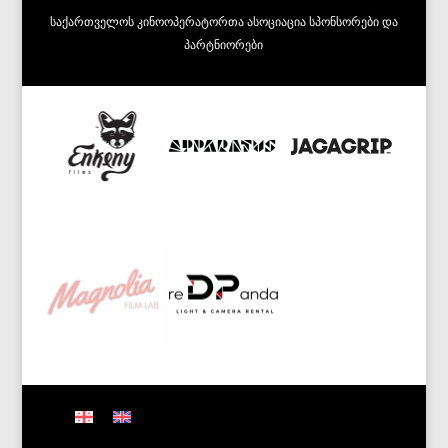
ᲡᲐᲥᲐᲠᲗᲕᲔᲚᲝᲡ ᲙᲘᲜᲝᲝᲞᲔᲠᲐᲢᲝᲠᲗᲐ ᲐᲡᲝᲪᲘᲐᲪᲘᲐ
ᲡᲞᲝᲜᲡᲝᲠᲔᲑᲘ ᲓᲐ
ᲞᲐᲠᲢᲜᲘᲝᲠᲔᲑᲘ